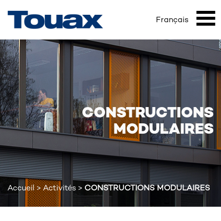
Aller
au
Français
Mai
contenu
principal
nav
CONSTRUCTIONS
MODULAIRES
Accueil
>
Activités
>
CONSTRUCTIONS MODULAIRES
FIL
D'ARIANE