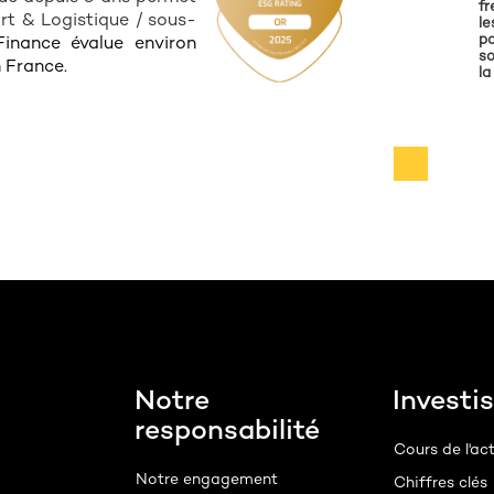
fr
rt & Logistique / sous-
le
po
iFinance évalue environ
so
 France.
la
Notre
Investi
responsabilité
Cours de l'ac
Notre engagement
Chiffres clés