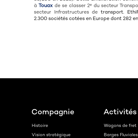
à
Touax
de se classer 2
du secteur Transpo
ᵉ
secteur Infrastructures de
transport. Eth
2.300 sociétés cotées en Europe dont 282 en
Footer
Compagnie
Activités
Histoire
Wagons de fret
Vision stratégique
Barges Fluviales