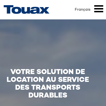
ACCUEIL
Aller
Fil
au
Français
Mai
contenu
d'Ariane
principal
nav
VOTRE SOLUTION DE
LOCATION AU SERVICE
DES TRANSPORTS
DURABLES